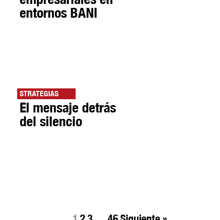
entornos BANI
STRATEGIAS
El mensaje detrás
del silencio
1
2
3
…
46
Siguiente »