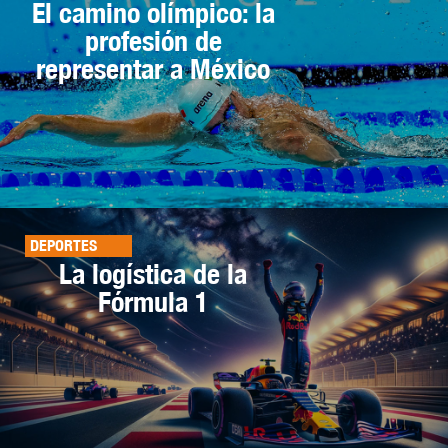
El camino olímpico: la
profesión de
representar a México
DEPORTES
La logística de la
Fórmula 1