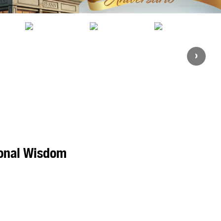
›
ional Wisdom