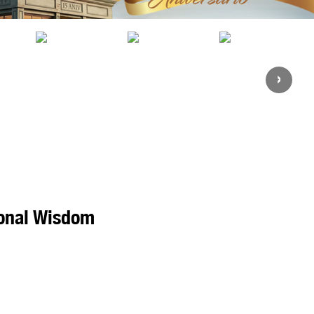
›
ional Wisdom