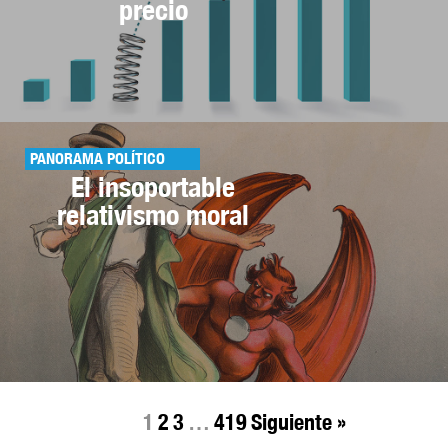
precio
PANORAMA POLÍTICO
El insoportable
relativismo moral
1
2
3
…
419
Siguiente »