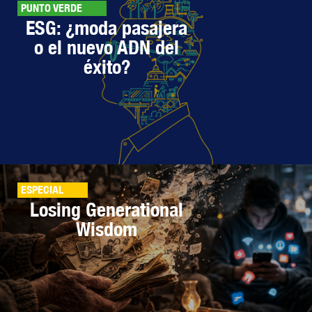
PUNTO VERDE
ESG: ¿moda pasajera
o el nuevo ADN del
éxito?
ESPECIAL
Losing Generational
Wisdom