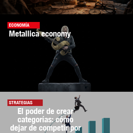
ECONOMÍA
Metallica economy
STRATEGIAS
El poder de crear
categorías: cómo
dejar de competir por