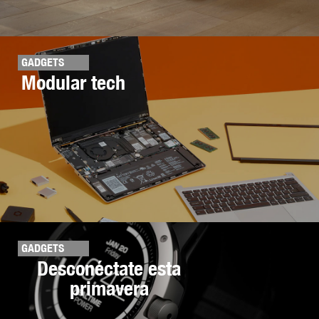
GADGETS
Modular tech
GADGETS
Desconéctate esta
primavera