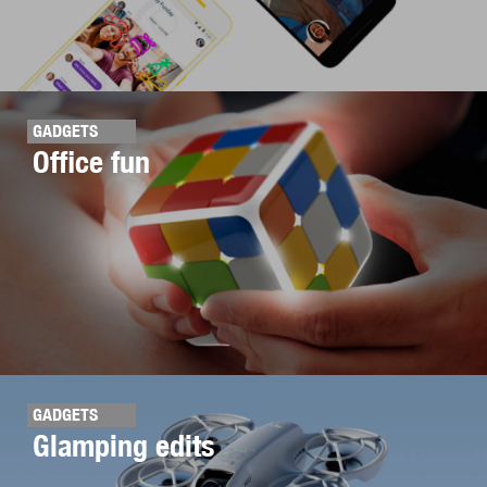
GADGETS
Office fun
GADGETS
Glamping edits