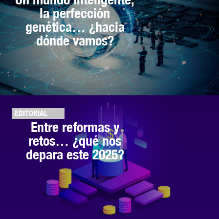
la perfección
genética… ¿hacia
dónde vamos?
EDITORIAL
Entre reformas y
retos… ¿qué nos
depara este 2025?