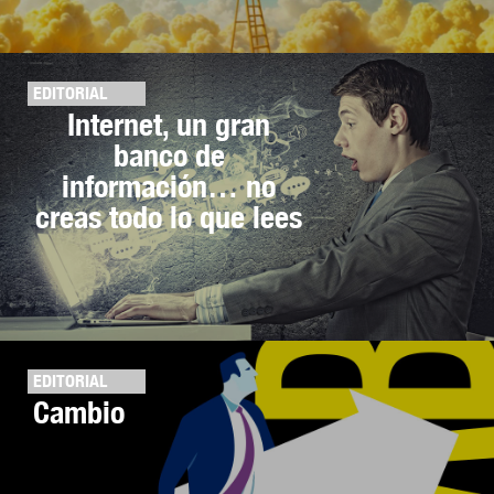
EDITORIAL
Internet, un gran
banco de
información… no
creas todo lo que lees
EDITORIAL
Cambio