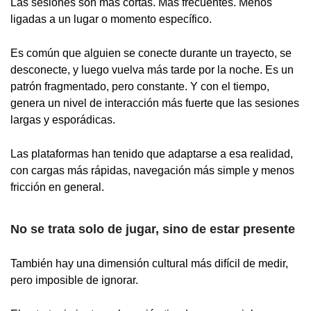
Las sesiones son más cortas. Más frecuentes. Menos
ligadas a un lugar o momento específico.
Es común que alguien se conecte durante un trayecto, se
desconecte, y luego vuelva más tarde por la noche. Es un
patrón fragmentado, pero constante. Y con el tiempo,
genera un nivel de interacción más fuerte que las sesiones
largas y esporádicas.
Las plataformas han tenido que adaptarse a esa realidad,
con cargas más rápidas, navegación más simple y menos
fricción en general.
No se trata solo de jugar, sino de estar presente
También hay una dimensión cultural más difícil de medir,
pero imposible de ignorar.