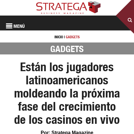
MENÚ
INICIO
|
GADGETS
GADGETS
Están los jugadores
latinoamericanos
moldeando la próxima
fase del crecimiento
de los casinos en vivo
Por: Stratega Magazine