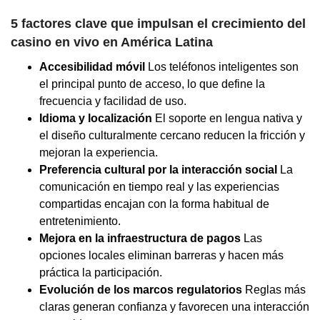
5 factores clave que impulsan el crecimiento del
casino en vivo en América Latina
Accesibilidad móvil
Los teléfonos inteligentes son
el principal punto de acceso, lo que define la
frecuencia y facilidad de uso.
Idioma y localización
El soporte en lengua nativa y
el diseño culturalmente cercano reducen la fricción y
mejoran la experiencia.
Preferencia cultural por la interacción social
La
comunicación en tiempo real y las experiencias
compartidas encajan con la forma habitual de
entretenimiento.
Mejora en la infraestructura de pagos
Las
opciones locales eliminan barreras y hacen más
práctica la participación.
Evolución de los marcos regulatorios
Reglas más
claras generan confianza y favorecen una interacción