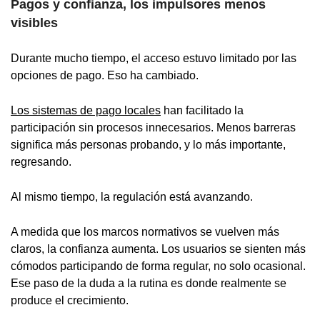
Pagos y confianza, los impulsores menos
visibles
Durante mucho tiempo, el acceso estuvo limitado por las
opciones de pago. Eso ha cambiado.
Los sistemas de pago locales
han facilitado la
participación sin procesos innecesarios. Menos barreras
significa más personas probando, y lo más importante,
regresando.
Al mismo tiempo, la regulación está avanzando.
A medida que los marcos normativos se vuelven más
claros, la confianza aumenta. Los usuarios se sienten más
cómodos participando de forma regular, no solo ocasional.
Ese paso de la duda a la rutina es donde realmente se
produce el crecimiento.