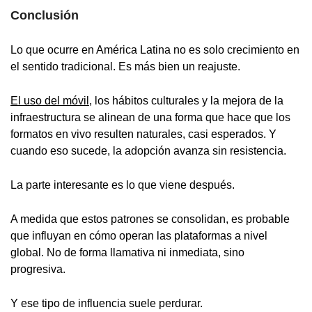
Conclusión
Lo que ocurre en América Latina no es solo crecimiento en
el sentido tradicional. Es más bien un reajuste.
El uso del móvil
, los hábitos culturales y la mejora de la
infraestructura se alinean de una forma que hace que los
formatos en vivo resulten naturales, casi esperados. Y
cuando eso sucede, la adopción avanza sin resistencia.
La parte interesante es lo que viene después.
A medida que estos patrones se consolidan, es probable
que influyan en cómo operan las plataformas a nivel
global. No de forma llamativa ni inmediata, sino
progresiva.
Y ese tipo de influencia suele perdurar.