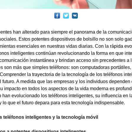
igentes han alterado para siempre el panorama de la comunicació
sociales. Estos potentes dispositivos de bolsillo no son solo ga
mientas esenciales en nuestras vidas diarias. Con la rápida evo
éfonos inteligentes continúan revolucionando la forma en que in
 comunicación instantánea y brindan acceso sin precedentes a l
tes son más que simples teléfonos: son computadoras portátiles
Comprender la trayectoria de la tecnología de los teléfonos inte
el futuro. A medida que las empresas y los individuos depende
 su impacto en todos los aspectos de la vida moderna es profund
 han evolucionado los teléfonos inteligentes, su influencia en l
, y lo que el futuro depara para esta tecnología indispensable.
 teléfonos inteligentes y la tecnología móvil
os a potentes dispositivos inteligentes