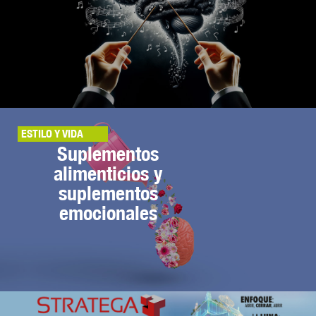
ESTILO Y VIDA
Suplementos
alimenticios y
suplementos
emocionales