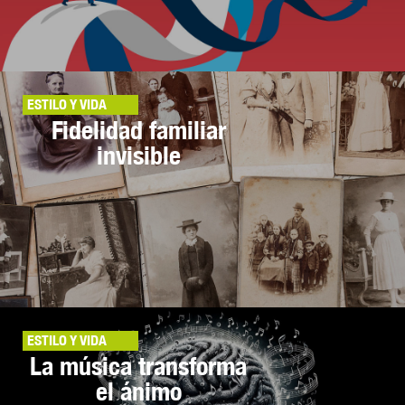
ESTILO Y VIDA
Fidelidad familiar
invisible
ESTILO Y VIDA
La música transforma
el ánimo