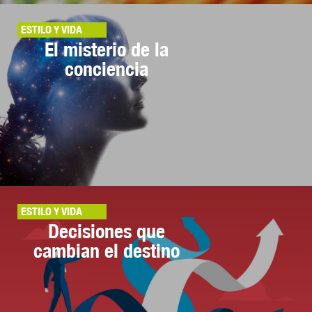
ESTILO Y VIDA
El misterio de la
conciencia
ESTILO Y VIDA
Decisiones que
cambian el destino