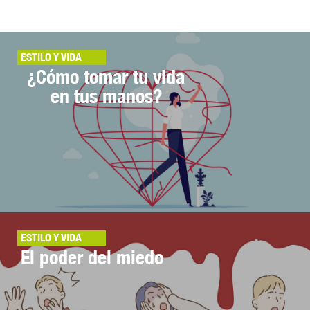
ESTILO Y VIDA
¿Cómo tomar tu vida
en tus manos?
ESTILO Y VIDA
El poder del miedo