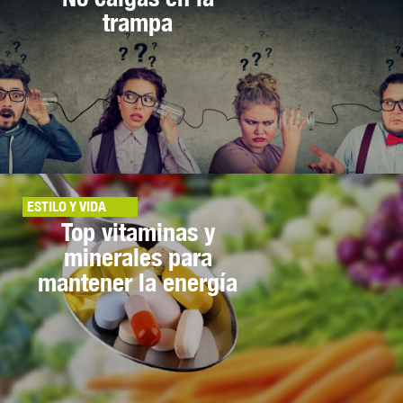
trampa
ESTILO Y VIDA
Top vitaminas y
minerales para
mantener la energía