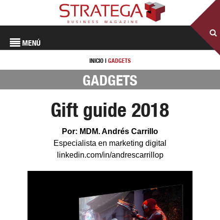
MENÚ
INICIO
|
GADGETS
GADGETS
Gift guide 2018
Por: MDM. Andrés Carrillo
Especialista en marketing digital
linkedin.com/in/andrescarrillop