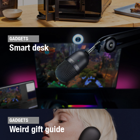
GADGETS
Smart desk
GADGETS
Weird gift guide