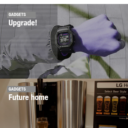
GADGETS
Upgrade!
GADGETS
Future home