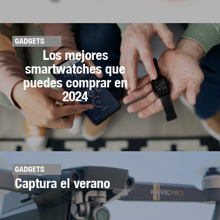
GADGETS
Los mejores
smartwatches que
puedes comprar en
2024
GADGETS
Captura el verano