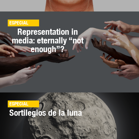
ESPECIAL
Representation in
media: eternally “not
enough”?
ESPECIAL
Sortilegios de la luna