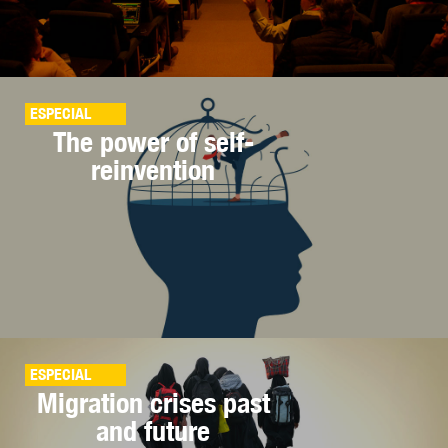
ESPECIAL
The power of self-
reinvention
ESPECIAL
Migration crises past
and future