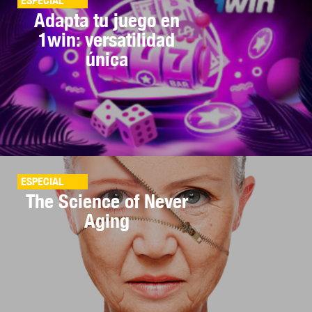
ESPECIAL
Adapta tu juego en
1win: versatilidad
única
ESPECIAL
The Science of Never
Aging