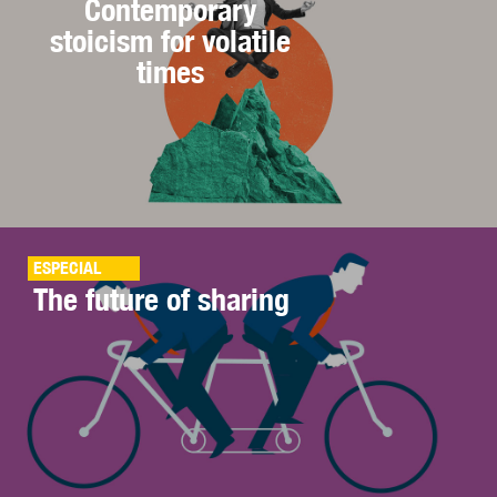
Contemporary
stoicism for volatile
times
ESPECIAL
The future of sharing