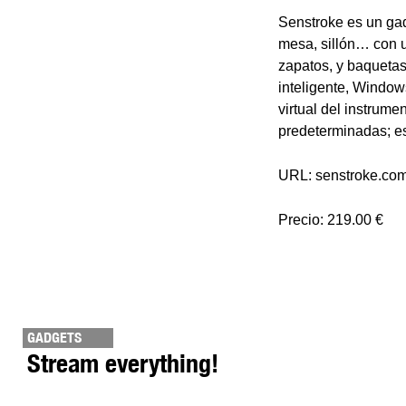
Senstroke es un gadg
mesa, sillón… con u
zapatos, y baquetas 
inteligente, Windows
virtual del instrum
predeterminadas; e
URL: senstroke.co
Precio: 219.00 €
GADGETS
Stream everything!