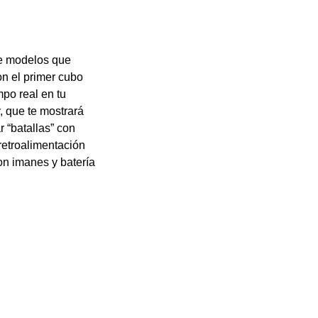
de modelos que
on el primer cubo
mpo real en tu
, que te mostrará
r “batallas” con
retroalimentación
on imanes y batería