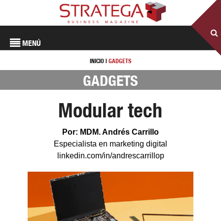
MENÚ
INICIO
|
GADGETS
GADGETS
Modular tech
Por: MDM. Andrés Carrillo
Especialista en marketing digital
linkedin.com/in/andrescarrillop