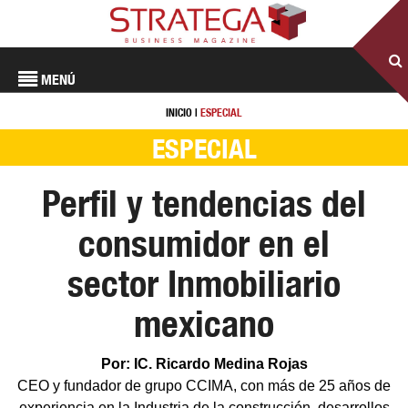
MENÚ
INICIO
|
ESPECIAL
ESPECIAL
Perfil y tendencias del
consumidor en el
sector Inmobiliario
mexicano
Por: IC. Ricardo Medina Rojas
CEO y fundador de grupo CCIMA, con más de 25 años de
experiencia en la Industria de la construcción, desarrollos