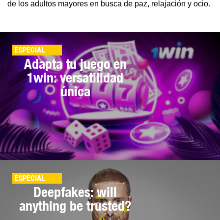
de los adultos mayores en busca de paz, relajación y ocio.
ESPECIAL
Adapta tu juego en
1win: versatilidad
única
ESPECIAL
Deepfakes: will
anything be trusted?