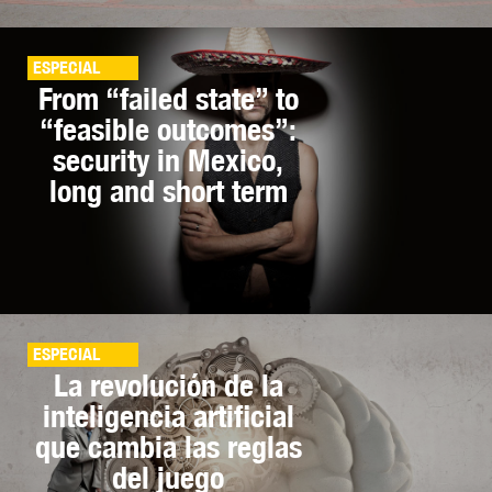
ESPECIAL
From “failed state” to
“feasible outcomes”:
security in Mexico,
long and short term
ESPECIAL
La revolución de la
inteligencia artificial
que cambia las reglas
del juego