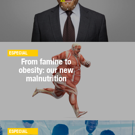
ESPECIAL
From famine to
obesity: our new
malnutrition
ESPECIAL