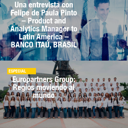
Una entrevista con
Felipe de Paula Pinto
– Product and
Analytics Manager to
Latin America –
BANCO ITAÚ, BRASIL
ESPECIAL
Europartners Group:
Regios moviendo al
mundo