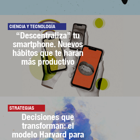
CIENCIA Y TECNOLOGÍA
“Descentraliza” tu
smartphone. Nuevos
hábitos que te harán
más productivo
STRATEGIAS
Decisiones que
transforman: el
modelo Harvard para