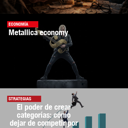
ECONOMÍA
Metallica economy
STRATEGIAS
El poder de crear
categorías: cómo
dejar de competir por