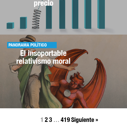
precio
PANORAMA POLÍTICO
El insoportable
relativismo moral
1
2
3
…
419
Siguiente »