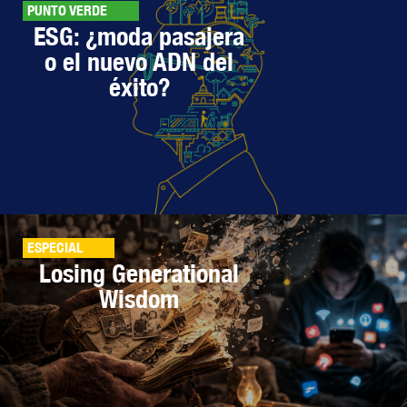
PUNTO VERDE
ESG: ¿moda pasajera
o el nuevo ADN del
éxito?
ESPECIAL
Losing Generational
Wisdom