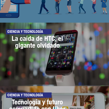
CIENCIA Y TECNOLOGÍA
La caída de HTC, el
gigante olvidado
CIENCIA Y TECNOLOGÍA
Tecnología y futuro
compartido con Uber