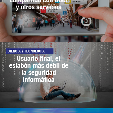
y otros servicios
CIENCIA Y TECNOLOGÍA
Usuario final, el
eslabón más débil de
la seguridad
informática