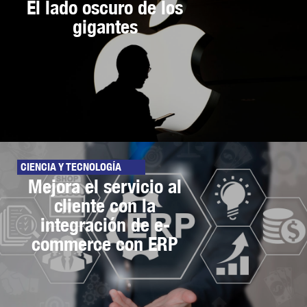
El lado oscuro de los
gigantes
CIENCIA Y TECNOLOGÍA
Mejora el servicio al
cliente con la
integración de e-
commerce con ERP