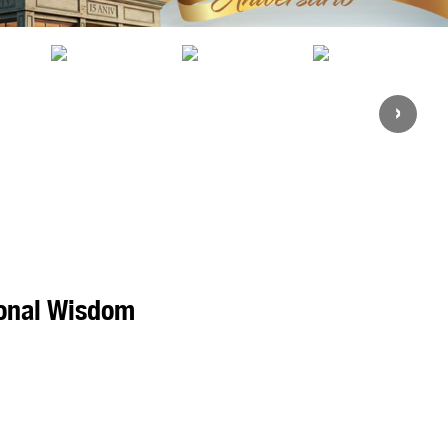
›
ional Wisdom