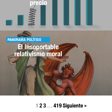
precio
PANORAMA POLÍTICO
El insoportable
relativismo moral
1
2
3
…
419
Siguiente »