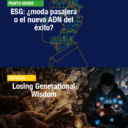
PUNTO VERDE
ESG: ¿moda pasajera
o el nuevo ADN del
éxito?
ESPECIAL
Losing Generational
Wisdom