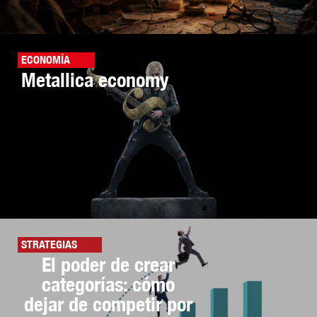
ECONOMÍA
Metallica economy
STRATEGIAS
El poder de crear
categorías: cómo
dejar de competir por