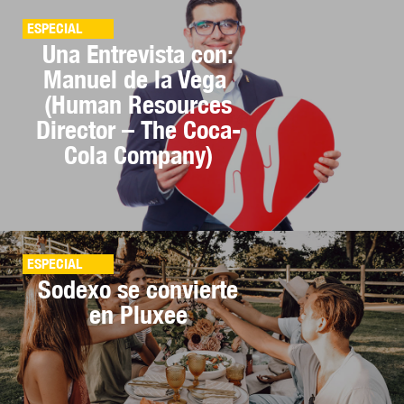
ESPECIAL
Una Entrevista con:
Manuel de la Vega
(Human Resources
Director – The Coca-
Cola Company)
ESPECIAL
Sodexo se convierte
en Pluxee