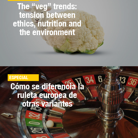
The “veg” trends:
tension between
ethics, nutrition and
the environment
ESPECIAL
Cómo se diferencia la
ruleta europea de
otras variantes