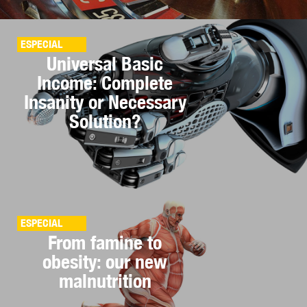
ESPECIAL
Universal Basic
Income: Complete
Insanity or Necessary
Solution?
ESPECIAL
From famine to
obesity: our new
malnutrition