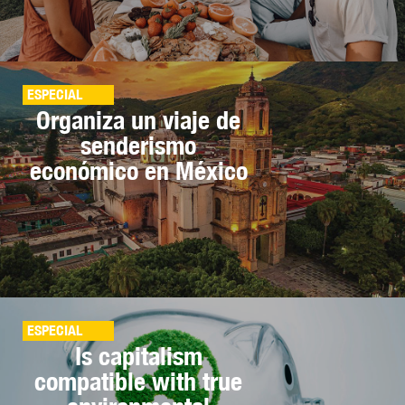
ESPECIAL
Organiza un viaje de
senderismo
económico en México
ESPECIAL
Is capitalism
compatible with true