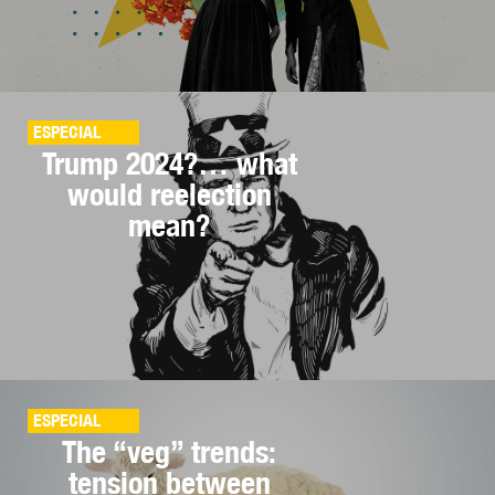
ESPECIAL
Trump 2024?… what
would reelection
mean?
ESPECIAL
The “veg” trends:
tension between