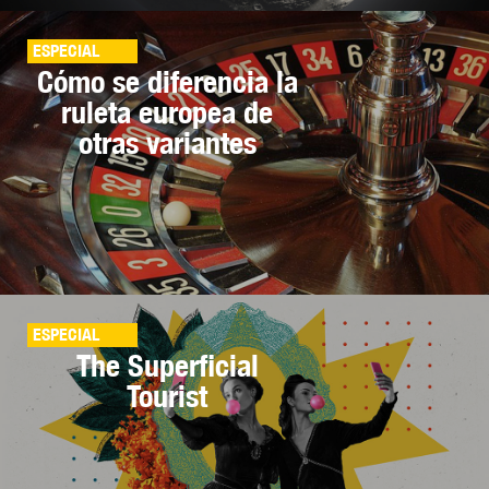
ESPECIAL
Cómo se diferencia la
ruleta europea de
otras variantes
ESPECIAL
The Superficial
Tourist