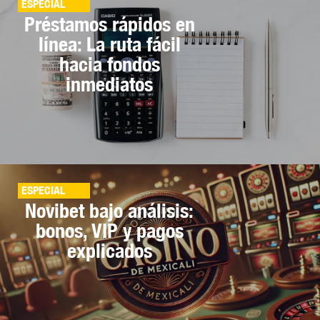
ESPECIAL
Préstamos rápidos en
línea: La ruta fácil
hacia fondos
inmediatos
ESPECIAL
Novibet bajo análisis:
bonos, VIP y pagos
explicados