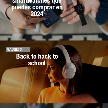
smartwatches que
puedes comprar en
2024
GADGETS
Back to back to
school