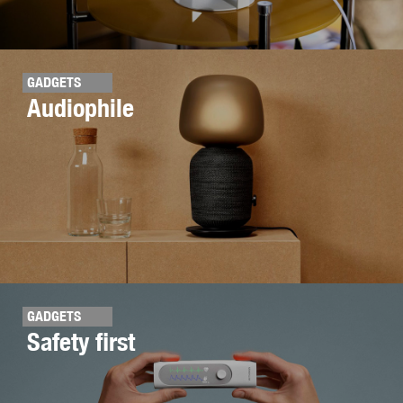
GADGETS
Audiophile
GADGETS
Safety first