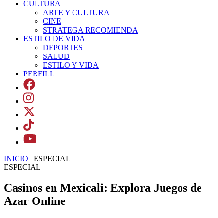
CULTURA
ARTE Y CULTURA
CINE
STRATEGA RECOMIENDA
ESTILO DE VIDA
DEPORTES
SALUD
ESTILO Y VIDA
PERFILL
INICIO
|
ESPECIAL
ESPECIAL
Casinos en Mexicali: Explora Juegos de
Azar Online