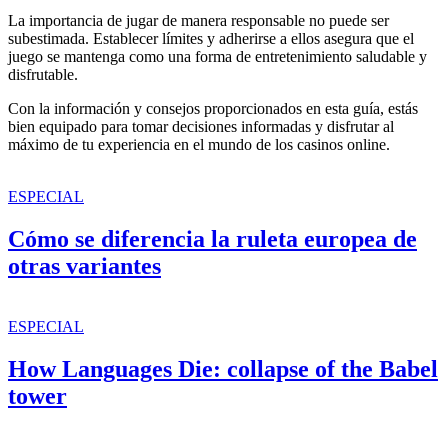
La importancia de jugar de manera responsable no puede ser
subestimada. Establecer límites y adherirse a ellos asegura que el
juego se mantenga como una forma de entretenimiento saludable y
disfrutable.
Con la información y consejos proporcionados en esta guía, estás
bien equipado para tomar decisiones informadas y disfrutar al
máximo de tu experiencia en el mundo de los casinos online.
ESPECIAL
Cómo se diferencia la ruleta europea de
otras variantes
ESPECIAL
How Languages Die: collapse of the Babel
tower