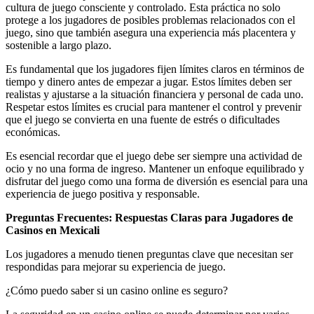
cultura de juego consciente y controlado. Esta práctica no solo
protege a los jugadores de posibles problemas relacionados con el
juego, sino que también asegura una experiencia más placentera y
sostenible a largo plazo.
Es fundamental que los jugadores fijen límites claros en términos de
tiempo y dinero antes de empezar a jugar. Estos límites deben ser
realistas y ajustarse a la situación financiera y personal de cada uno.
Respetar estos límites es crucial para mantener el control y prevenir
que el juego se convierta en una fuente de estrés o dificultades
económicas.
Es esencial recordar que el juego debe ser siempre una actividad de
ocio y no una forma de ingreso. Mantener un enfoque equilibrado y
disfrutar del juego como una forma de diversión es esencial para una
experiencia de juego positiva y responsable.
Preguntas Frecuentes: Respuestas Claras para Jugadores de
Casinos en Mexicali
Los jugadores a menudo tienen preguntas clave que necesitan ser
respondidas para mejorar su experiencia de juego.
¿Cómo puedo saber si un casino online es seguro?