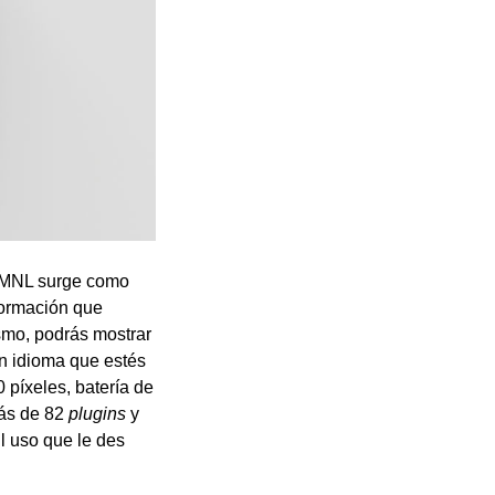
TRMNL surge como
formación que
ismo, podrás mostrar
n idioma que estés
 píxeles, batería de
ás de 82
plugins
y
l uso que le des