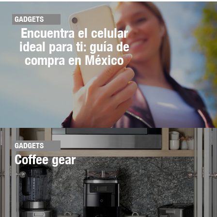
GADGETS
Encuentra el celular
ideal para ti: guía de
compra en México
GADGETS
Coffee gear