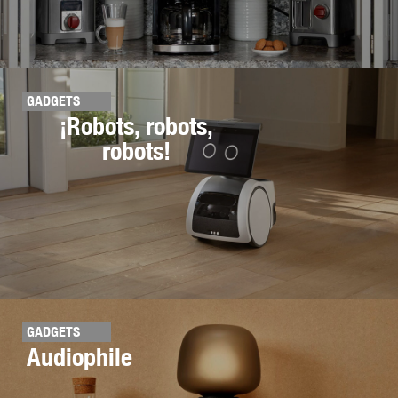
GADGETS
¡Robots, robots,
robots!
GADGETS
Audiophile