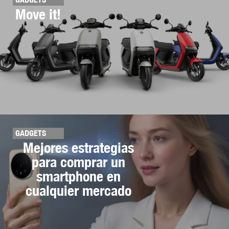
Move it!
GADGETS
Mejores estrategias
para comprar un
smartphone en
cualquier mercado