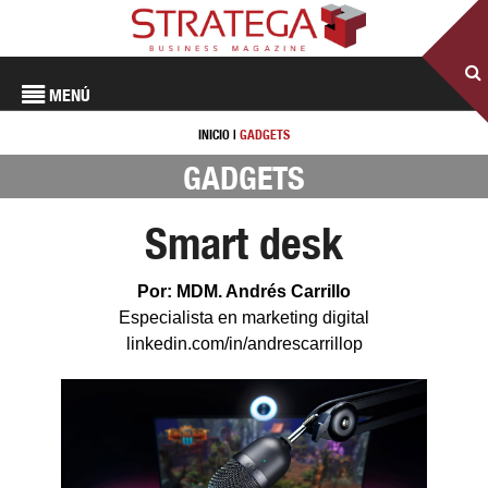
MENÚ
INICIO
|
GADGETS
GADGETS
Smart desk
Por: MDM. Andrés Carrillo
Especialista en marketing digital
linkedin.com/in/andrescarrillop