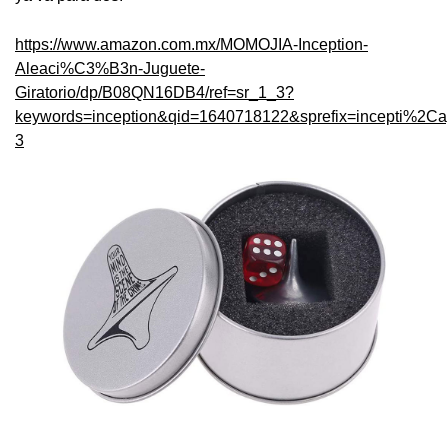
https://www.amazon.com.mx/MOMOJIA-Inception-
Aleaci%C3%B3n-Juguete-
Giratorio/dp/B08QN16DB4/ref=sr_1_3?
keywords=inception&qid=1640718122&sprefix=incepti%2
3