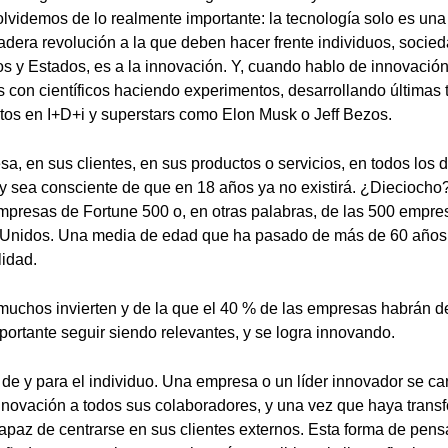
 olvidemos de lo realmente importante: la tecnología solo es un
dadera revolución a la que deben hacer frente individuos, soci
os y Estados, es a la innovación. Y, cuando hablo de innovación
s con científicos haciendo experimentos, desarrollando últimas 
os en I+D+i y superstars como Elon Musk o Jeff Bezos.
a, en sus clientes, en sus productos o servicios, en todos los 
 sea consciente de que en 18 años ya no existirá. ¿Dieciocho?
empresas de Fortune 500 o, en otras palabras, de las 500 empre
s Unidos. Una media de edad que ha pasado de más de 60 años
lidad.
 muchos invierten y de la que el 40 % de las empresas habrán 
portante seguir siendo relevantes, y se logra innovando.
de y para el individuo. Una empresa o un líder innovador se car
innovación a todos sus colaboradores, y una vez que haya tran
apaz de centrarse en sus clientes externos. Esta forma de pens