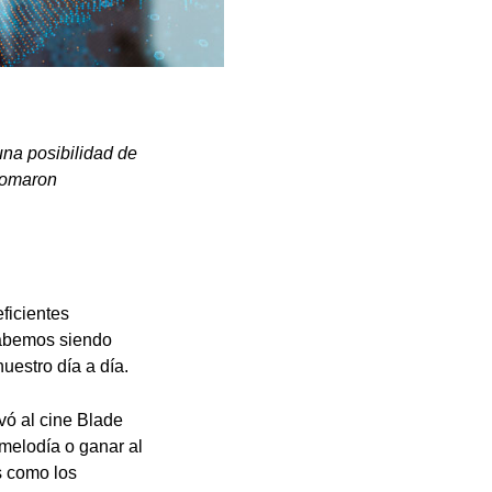
na posibilidad de
 tomaron
ficientes
cabemos siendo
uestro día a día.
vó al cine Blade
 melodía o ganar al
s como los