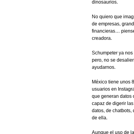
dinosaurios.
No quiero que imagi
de empresas, grande
financieras… piense
creadora.
Schumpeter ya nos d
pero, no se desalien
ayudarnos.
México tiene unos 8
usuarios en Instagr
que generan datos o
capaz de digerir l
datos, de chatbots,
de ella.
Aunque el uso de la 