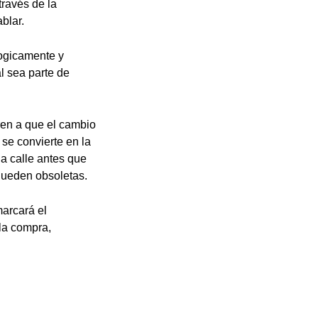
través de la
blar.
logicamente y
al sea parte de
ren a que el cambio
se convierte en la
a calle antes que
 queden obsoletas.
marcará el
 la compra,