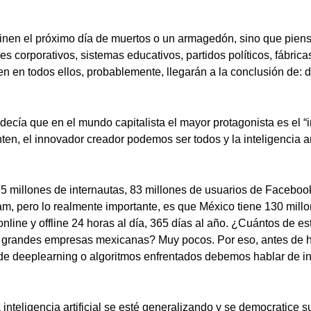
nen el próximo día de muertos o un armagedón, sino que piens
s corporativos, sistemas educativos, partidos políticos, fábrica
n en todos ellos, probablemente, llegarán a la conclusión de: 
ecía que en el mundo capitalista el mayor protagonista es el “
ten, el innovador creador podemos ser todos y la inteligencia ar
5 millones de internautas, 83 millones de usuarios de Faceboo
am, pero lo realmente importante, es que México tiene 130 mill
nline y offline 24 horas al día, 365 días al año. ¿Cuántos de es
as grandes empresas mexicanas? Muy pocos. Por eso, antes de 
 de deeplearning o algoritmos enfrentados debemos hablar de in
inteligencia artificial se esté generalizando y se democratice 