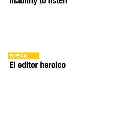
inability to listen
ESPECIAL
El editor heroico