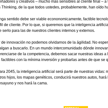
señadores y creativos – mucho más sensibles al cliente final – a 
Thinking, de la que todos ustedes, probablemente, han oído ha
nga sentido debe ser viable econonomicamente, factible tecno
il de cliente. Por lo que, si queremos que la inteligencia artifici
 serlo para las de nuestros clientes internos y externos.
ar de innovación no podemos olvidarnos de la ágilidad. No espe
salgan a buscarlo. En un mundo intercomunidado dónde innovar 
erenciarse de la competencia, debemos sacar nuestras ideas a l
 factibles con la mínima inversión y probarlas antes de que se
 2045, la inteligencia artificial será parte de nuestras vidas: 
ros hijos, los mapas genéticos, conducirá nuestros autos, hará
esayuno y nos hará la cama.