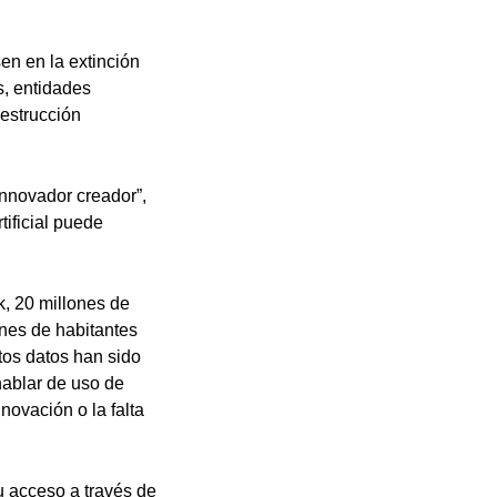
en en la extinción
s, entidades
destrucción
innovador creador”,
tificial puede
k, 20 millones de
ones de habitantes
tos datos han sido
hablar de uso de
novación o la falta
su acceso a través de