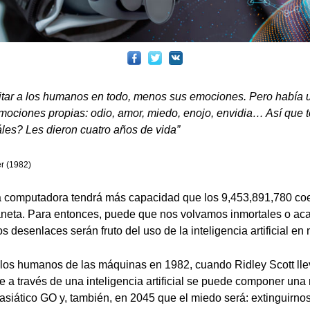
itar a los humanos en todo, menos sus emociones. Pero había u
mociones propias: odio, amor, miedo, enojo, envidia… Así que
les? Les dieron cuatro años de vida”
r (1982)
a computadora tendrá más capacidad que los 9,453,891,780 coe
planeta. Para entonces, puede que nos volvamos inmortales o a
desenlaces serán fruto del uso de la inteligencia artificial en n
a los humanos de las máquinas en 1982, cuando Ridley Scott lle
e a través de una inteligencia artificial se puede componer una
siático GO y, también, en 2045 que el miedo será: extinguirno