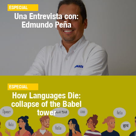
ESPECIAL
Una Entrevista con:
Edmundo Peña
ESPECIAL
How Languages Die:
collapse of the Babel
tower