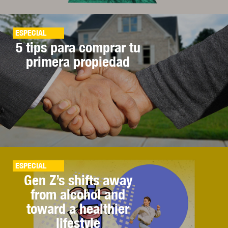
ESPECIAL
5 tips para comprar tu
primera propiedad
ESPECIAL
Gen Z’s shifts away
from alcohol and
toward a healthier
lifestyle