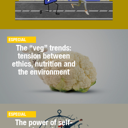
ESPECIAL
The “veg” trends:
tension between
ethics, nutrition and
the environment
ESPECIAL
The power of self-