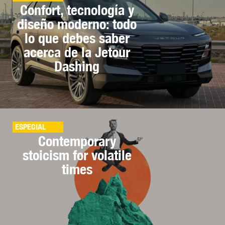
Confort, tecnología y
diseño moderno: todo
lo que debes saber
acerca de la Jetour
Dashing
ESPECIAL
Contemporary
stoicism for volatile
times