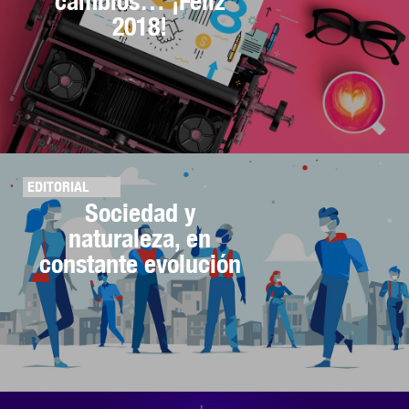
cambios… ¡Feliz
2018!
EDITORIAL
Sociedad y
naturaleza, en
constante evolución