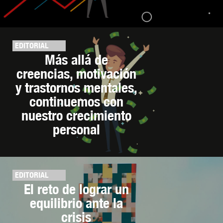
EDITORIAL
Más allá de
creencias, motivación
y trastornos mentales,
continuemos con
nuestro crecimiento
personal
EDITORIAL
El reto de lograr un
equilibrio ante la
crisis