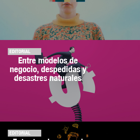
EDITORIAL
Entre modelos de
negocio, despedidas y
desastres naturales
EDITORIAL