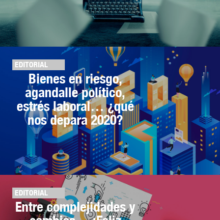
EDITORIAL
Bienes en riesgo,
agandalle político,
estrés laboral… ¿qué
nos depara 2020?
EDITORIAL
Entre complejidades y