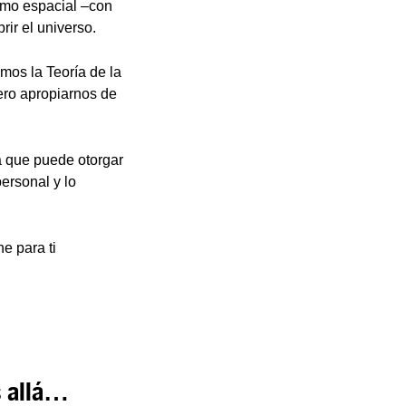
smo espacial ­–con
ir el universo.
amos la Teoría de la
pero apropiarnos de
a que puede otorgar
ersonal y lo
ne para ti
s allá…