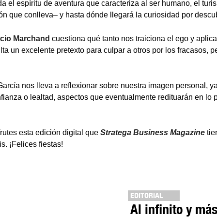
a el espíritu de aventura que caracteriza al ser humano, el turi
ón que conlleva– y hasta dónde llegará la curiosidad por descubr
cio Marchand
cuestiona qué tanto nos traiciona el ego y aplic
lta un excelente pretexto para culpar a otros por los fracasos, 
arcía nos lleva a reflexionar sobre nuestra imagen personal, y
nfianza o lealtad, aspectos que eventualmente redituarán en lo p
utes esta edición digital que
Stratega Business Magazine
tie
. ¡Felices fiestas!
EDITORIAL
Al infinito y má