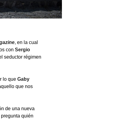
gazine
, en la cual
mos con
Sergio
el seductor régimen
or lo que
Gaby
 aquello que nos
ión de una nueva
pregunta quién