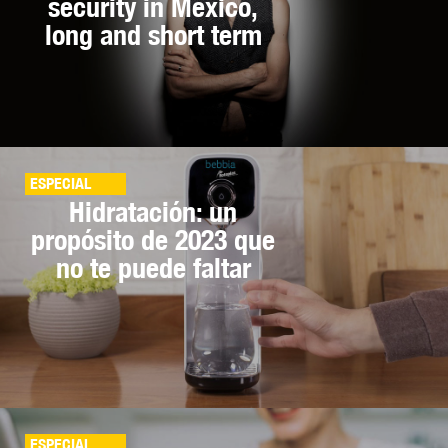
security in Mexico,
long and short term
ESPECIAL
Hidratación: un
propósito de 2023 que
no te puede faltar
ESPECIAL