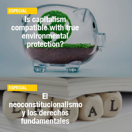
ESPECIAL
Is capitalism
compatible with true
environmental
protection?
ESPECIAL
El
neoconstitucionalismo
y los derechos
fundamentales