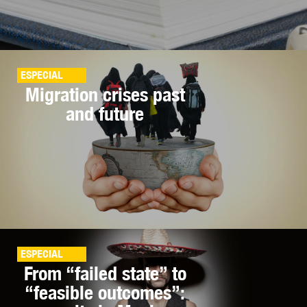
ESPECIAL
Migration crises past
and future
ESPECIAL
From “failed state” to
“feasible outcomes”: