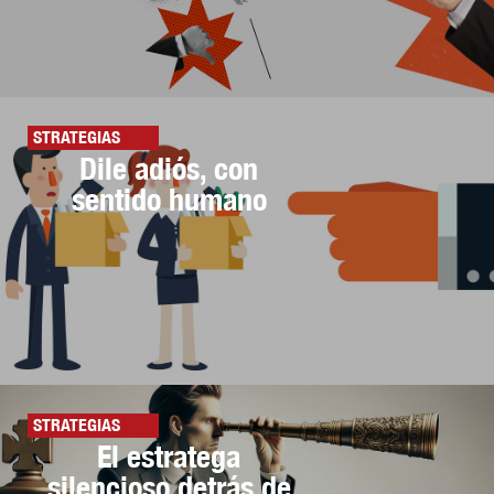
STRATEGIAS
Dile adiós, con
sentido humano
STRATEGIAS
El estratega
silencioso detrás de