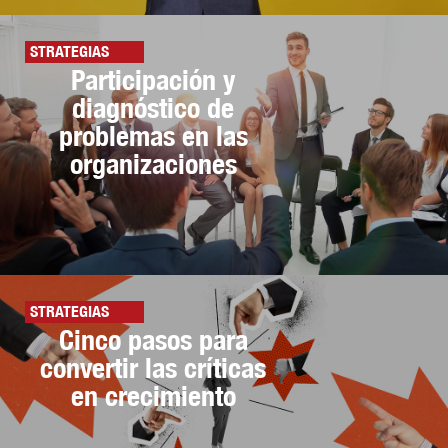
STRATEGIAS
Participación y
diagnóstico de
problemas en las
organizaciones
STRATEGIAS
Cinco pasos para
convertir las críticas
en crecimiento