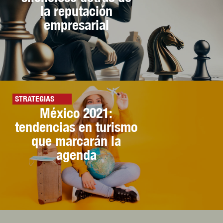
la reputación
empresarial
STRATEGIAS
México 2021:
tendencias en turismo
que marcarán la
agenda