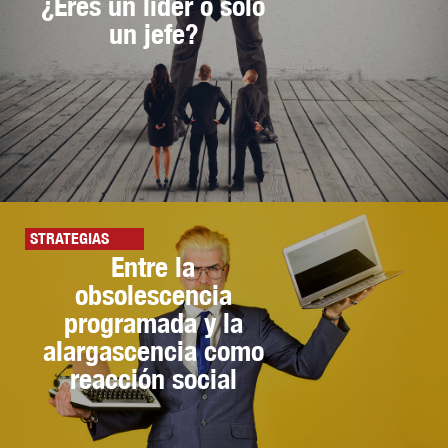
¿Eres un líder o sólo
un jefe?
STRATEGIAS
Entre la
obsolescencia
programada y la
alargascencia como
reacción social