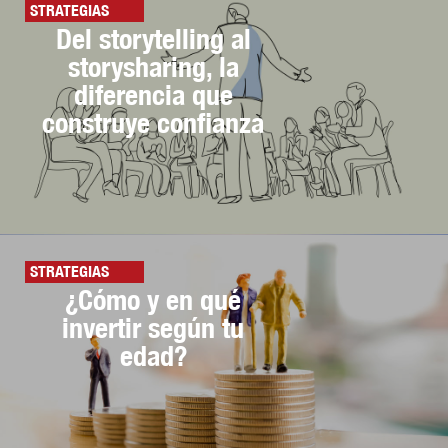
STRATEGIAS
Del storytelling al
storysharing, la
diferencia que
construye confianza
STRATEGIAS
¿Cómo y en qué
invertir según tu
edad?