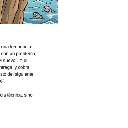
n una frecuencia
ga con un problema,
M nuevo". Y el
ntrega, y cobra.
sto del siguiente
ó".
cia técnica, sino