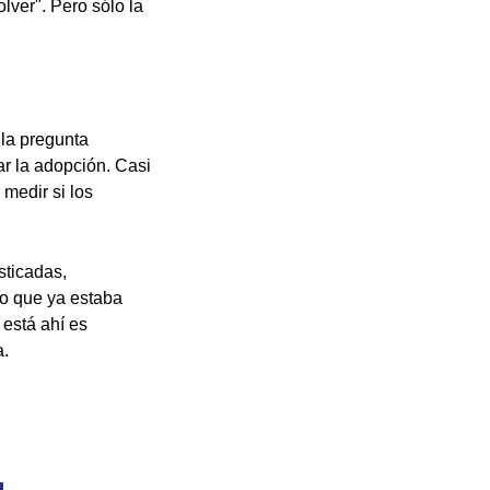
ver". Pero sólo la
 la pregunta
r la adopción. Casi
medir si los
sticadas,
lo que ya estaba
 está ahí es
a.