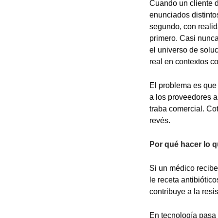
Cuando un cliente d
enunciados distinto
segundo, con realida
primero. Casi nunca
el universo de solu
real en contextos co
El problema es que l
a los proveedores a
traba comercial. Cot
revés.
Por qué hacer lo q
Si un médico recibe 
le receta antibiótic
contribuye a la resi
En tecnología pasa 