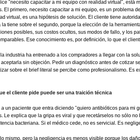
ice "necesito capacitar a mi equipo con realidad virtual", está
s. El primero, necesito capacitar a mi equipo, es un problema d
d virtual, es una hipótesis de solución. El cliente tiene autorida
 la tiene sobre el segundo, porque la elección de la herramient
ciones posibles, sus costos ocultos, sus modos de fallo, y los p
mparables. Ese conocimiento es, por definición, lo que el clien
a industria ha entrenado a los compradores a llegar con la solu
 aceptarla sin objeción. Pedir un diagnóstico antes de cotizar 
izar sobre el brief literal se percibe como profesionalismo. Es 
ue el cliente pide puede ser una traición técnica
a un paciente que entra diciendo "quiero antibióticos para mi g
os. Le explica que la gripa es viral y que recetárselos no sólo no
stencia bacteriana. Si el médico cede, no es servicial. Es neglig
lo mismo, pero la negligencia es menos visible porque los da