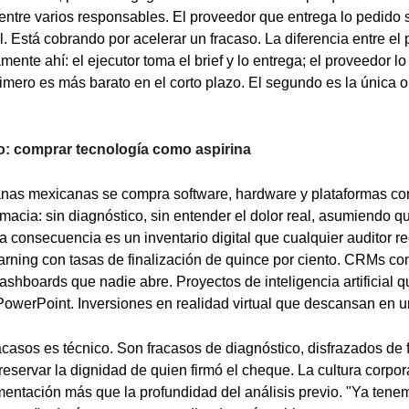
 entre varios responsables. El proveedor que entrega lo pedido 
l. Está cobrando por acelerar un fracaso. La diferencia entre el 
mente ahí: el ejecutor toma el brief y lo entrega; el proveedor l
rimero es más barato en el corto plazo. El segundo es la única o
o: comprar tecnología como aspirina
as mexicanas se compra software, hardware y plataformas c
macia: sin diagnóstico, sin entender el dolor real, asumiendo q
La consecuencia es un inventario digital que cualquier auditor r
arning con tasas de finalización de quince por ciento. CRMs co
ashboards que nadie abre. Proyectos de inteligencia artificial 
owerPoint. Inversiones en realidad virtual que descansan en un
casos es técnico. Son fracasos de diagnóstico, disfrazados de 
eservar la dignidad de quien firmó el cheque. La cultura corpor
entación más que la profundidad del análisis previo. "Ya tene