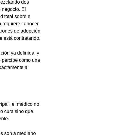
 mezclando dos
e negocio. El
d total sobre el
a requiere conocer
atrones de adopción
te está contratando.
ción ya definida, y
se percibe como una
exactamente al
ripa", el médico no
 lo cura sino que
ente.
ños son a mediano