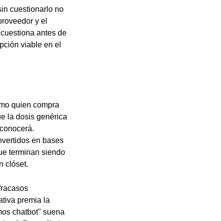
sin cuestionarlo no
proveedor y el
o cuestiona antes de
pción viable en el
omo quien compra
ue la dosis genérica
econocerá.
nvertidos en bases
que terminan siendo
 clóset.
fracasos
ativa premia la
mos chatbot" suena