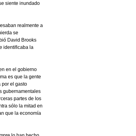
 se siente inundado
eresaban realmente a
uierda se
ibió David Brooks
 identificaba la
en en el gobierno
ema es que la gente
 por el gasto
cas gubernamentales
rceras partes de los
tra sólo la mitad en
ían que la economía
empre lo han hecho,