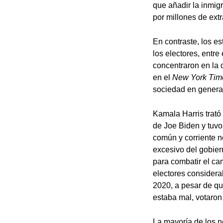
que añadir la inmig
por millones de ext
En contraste, los e
los electores, entr
concentraron en la 
en el
New York Tim
sociedad en genera
Kamala Harris trató
de Joe Biden y tuvo
común y corriente n
excesivo del gobier
para combatir el ca
electores considera
2020, a pesar de q
estaba mal, votaron
La mayoría de los n