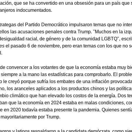
ración, que se ha convertido en una obsesión para un país que
ranjeros indocumentados.
strategas del Partido Democrático impulsaron temas que no int
e ellos las acusaciones penales contra Trump. "Muchos en la izq
desigualdad racial, de género y de la comunidad LGBTQ", escr
es
el pasado 6 de noviembre, pero eran temas con los que no se
l.
 de convencer a los votantes de que la economía estaba muy bi
 siempre a la mano las estadísticas para comprobarlo. El probl
o le creyó porque sufría los embates de una inflación provocada
no, los aranceles aplicados a los productos chinos y las políti
mbio climático que han elevado los costos de la energía. Dos te
ban que la economía en 2024 estaba en malas condiciones, con
ue en 2020 todavía estaba presente la pandemia. Quienes sent
 mayoritariamente por Trump.
egros y latinos respaldaron a la candidata demócrata, como si