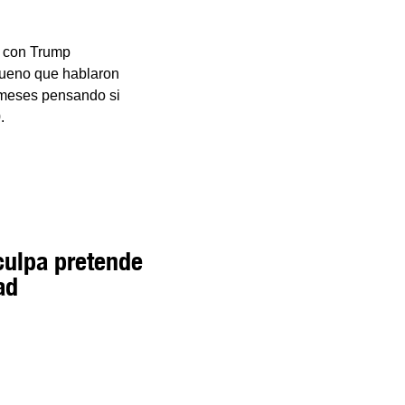
a con Trump
bueno que hablaron
 meses pensando si
.
culpa pretende
ad