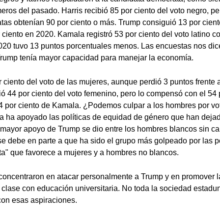
eros del pasado. Harris recibió 85 por ciento del voto negro, pe
as obtenían 90 por ciento o más. Trump consiguió 13 por ciento
 ciento en 2020. Kamala registró 53 por ciento del voto latino co
020 tuvo 13 puntos porcentuales menos. Las encuestas nos dice
rump tenía mayor capacidad para manejar la economía.
r ciento del voto de las mujeres, aunque perdió 3 puntos frente
ó 44 por ciento del voto femenino, pero lo compensó con el 54 p
4 por ciento de Kamala. ¿Podemos culpar a los hombres por vot
a ha apoyado las políticas de equidad de género que han deja
mayor apoyo de Trump se dio entre los hombres blancos sin carr
 se debe en parte a que ha sido el grupo más golpeado por las po
ta" que favorece a mujeres y a hombres no blancos.
concentraron en atacar personalmente a Trump y en promover 
 clase con educación universitaria. No toda la sociedad estadu
con esas aspiraciones.