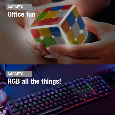
GADGETS
Office fun
GADGETS
RGB all the things!