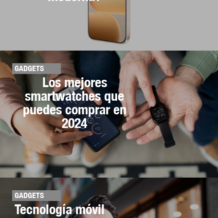
GADGETS
Los mejores
smartwatches que
puedes comprar en
2024
GADGETS
Tecnología móvil