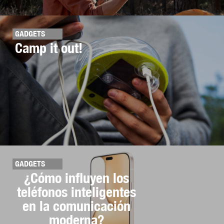
GADGETS
Camp it out!
GADGETS
¿Cómo influyen los
teléfonos inteligentes
en la comunicación
moderna?