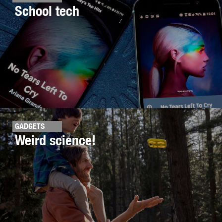
School tech
GADGETS
Weird science!