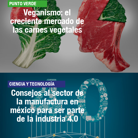
PUNTO VERDE
Veganismo: el
creciente mercado de
las carnes vegetales
CIENCIA Y TECNOLOGÍA
Consejos al sector de
la manufactura en
méxico para ser parte
de la industria 4.0