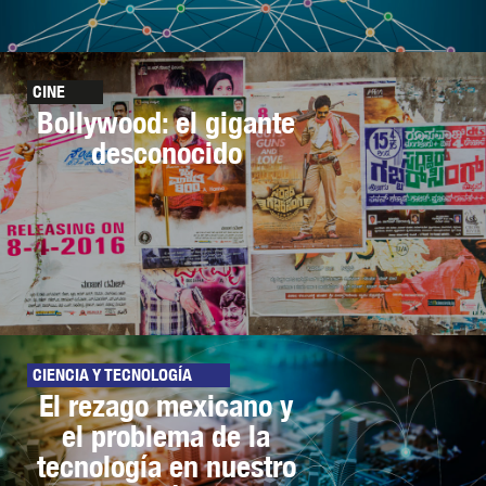
CINE
Bollywood: el gigante
desconocido
CIENCIA Y TECNOLOGÍA
El rezago mexicano y
el problema de la
tecnología en nuestro