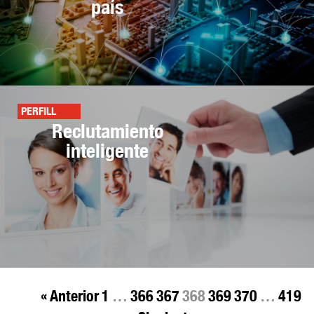
país
PERFILL
Reclutamiento
inteligente
« Anterior
1
…
366
367
368
369
370
…
419