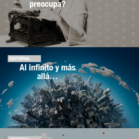
preocupa?
EDITORIAL
Al infinito y más
allá…