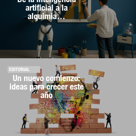
artificial a la
alquimia…
EDITORIAL
Un nuevo comienzo:
ideas para crecer este
año