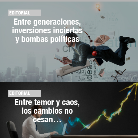
EDITORIAL
Entre generaciones,
inversiones inciertas
y bombas políticas
EDITORIAL
Entre temor y caos,
los cambios no
cesan…