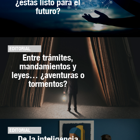
¿estás listo para el
futuro?
EDITORIAL
Entre trámites,
mandamientos y
leyes… ¿aventuras o
tormentos?
EDITORIAL
De la inteligencia