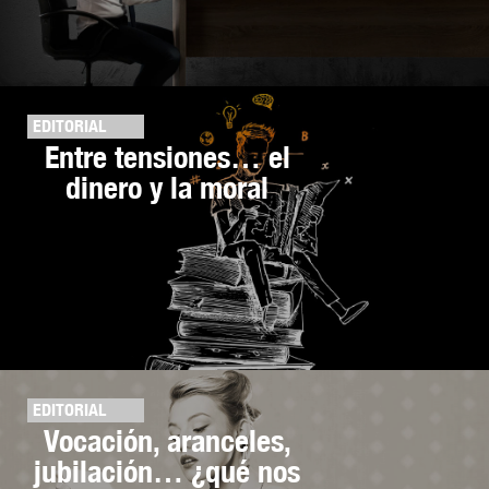
EDITORIAL
Entre tensiones… el
dinero y la moral
EDITORIAL
Vocación, aranceles,
jubilación… ¿qué nos