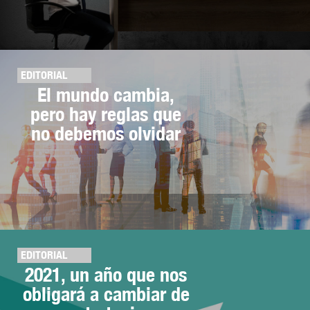
EDITORIAL
El mundo cambia,
pero hay reglas que
no debemos olvidar
EDITORIAL
2021, un año que nos
obligará a cambiar de