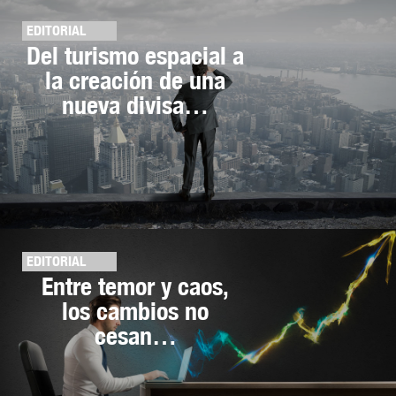
EDITORIAL
Del turismo espacial a
la creación de una
nueva divisa…
EDITORIAL
Entre temor y caos,
los cambios no
cesan…