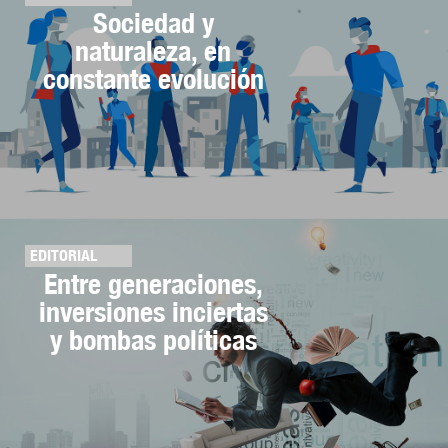
Sociedad y
naturaleza, en
constante evolución
EDITORIAL
Entre generaciones,
inversiones inciertas
y bombas políticas