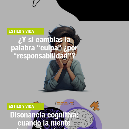
ESTILO Y VIDA
¿Y si cambias la
palabra “culpa” ¿por
“responsabilidad”?
ESTILO Y VIDA
Disonancia cognitiva:
cuando la mente