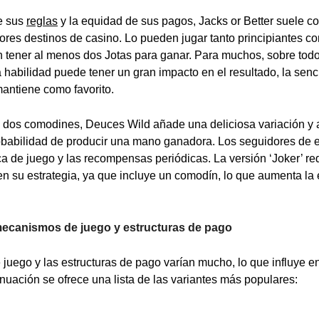
e sus
reglas
y la equidad de sus pagos, Jacks or Better suele con
jores destinos de casino. Lo pueden jugar tanto principiantes c
 tener al menos dos Jotas para ganar. Para muchos, sobre todo
 habilidad puede tener un gran impacto en el resultado, la senc
mantiene como favorito.
os dos comodines, Deuces Wild añade una deliciosa variación y
babilidad de producir una mano ganadora. Los seguidores de e
a de juego y las recompensas periódicas. La versión ‘Joker’ re
n su estrategia, ya que incluye un comodín, lo que aumenta la 
ecanismos de juego y estructuras de pago
uego y las estructuras de pago varían mucho, lo que influye en
inuación se ofrece una lista de las variantes más populares: