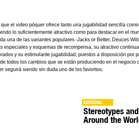
que el video póquer ofrece tanto una jugabilidad sencilla com
siendo lo suficientemente atractivo como para destacar en el mu
da una de las variantes populares -Jacks or Better, Deuces Wil
cas especiales y esquemas de recompensa, su atractivo continua
brados y su estimulante jugabilidad, puestos a disposición por
r de todos los cambios que se están produciendo en el negocio 
er seguirá siendo sin duda uno de los favoritos.
ESPECIAL
Stereotypes and
Around the Wor