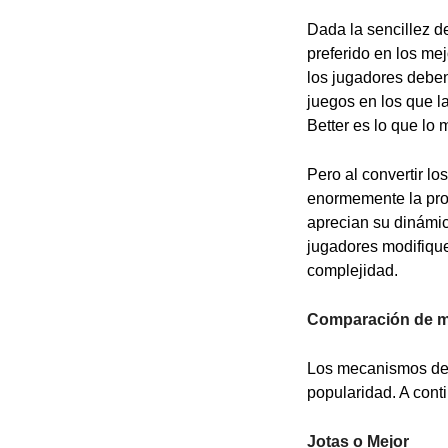
Dada la sencillez d
preferido en los me
los jugadores deben
juegos en los que la
Better es lo que lo 
Pero al convertir l
enormemente la pro
aprecian su dinámic
jugadores modifique
complejidad.
Comparación de m
Los mecanismos de j
popularidad. A cont
Jotas o Mejor