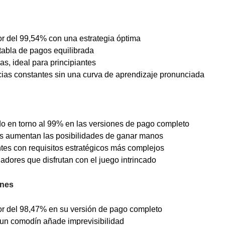
r del 99,54% con una estrategia óptima
tabla de pagos equilibrada
as, ideal para principiantes
ias constantes sin una curva de aprendizaje pronunciada
 en torno al 99% en las versiones de pago completo
 aumentan las posibilidades de ganar manos
tes con requisitos estratégicos más complejos
gadores que disfrutan con el juego intrincado
ines
r del 98,47% en su versión de pago completo
 un comodín añade imprevisibilidad