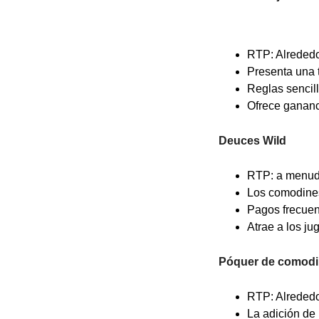
RTP: Alrededo
Presenta una 
Reglas sencill
Ofrece gananc
Deuces Wild
RTP: a menudo
Los comodines
Pagos frecuen
Atrae a los ju
Póquer de comod
RTP: Alrededo
La adición de