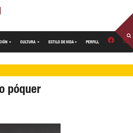
CIÓN
CULTURA
ESTILO DE VIDA
PERFILL
eo póquer