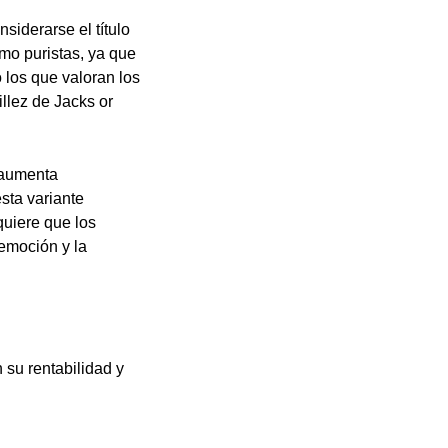
siderarse el título
omo puristas, ya que
 los que valoran los
illez de Jacks or
 aumenta
sta variante
quiere que los
emoción y la
 su rentabilidad y