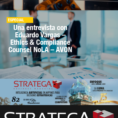
ESPECIAL
Una entrevista con
Eduardo Vargas –
Ethics & Compliance
Counsel NoLA – AVON