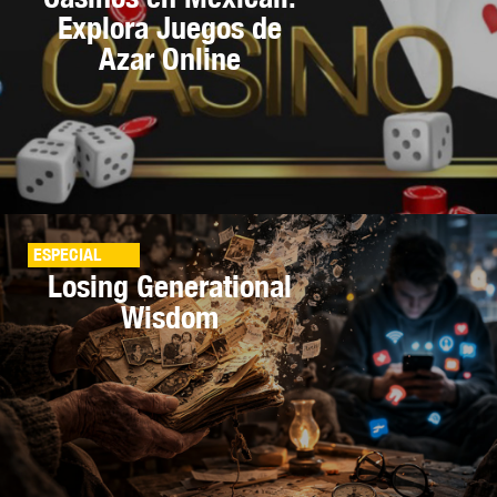
Explora Juegos de
Azar Online
ESPECIAL
Losing Generational
Wisdom