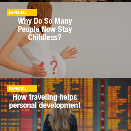
ESPECIAL
Why Do So Many
People Now Stay
Childless?
ESPECIAL
How traveling helps
personal development