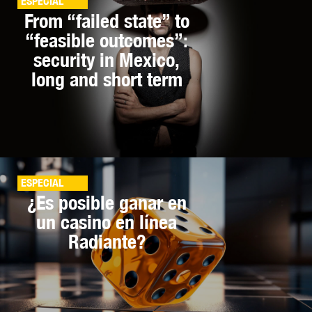
ESPECIAL
From “failed state” to
“feasible outcomes”:
security in Mexico,
long and short term
ESPECIAL
¿Es posible ganar en
un casino en línea
Radiante?