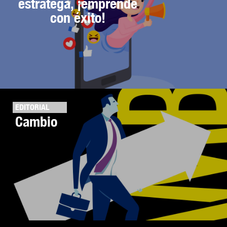
estratega, ¡emprende
con éxito!
EDITORIAL
Cambio