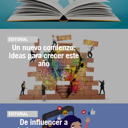
EDITORIAL
Un nuevo comienzo:
ideas para crecer este
año
EDITORIAL
De influencer a