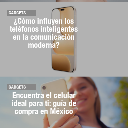
GADGETS
¿Cómo influyen los
teléfonos inteligentes
en la comunicación
moderna?
GADGETS
Encuentra el celular
ideal para ti: guía de
compra en México