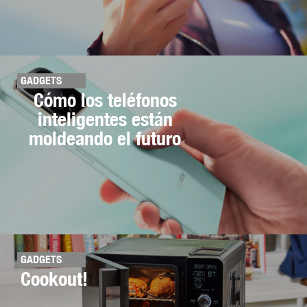
GADGETS
Cómo los teléfonos
inteligentes están
moldeando el futuro
GADGETS
Cookout!