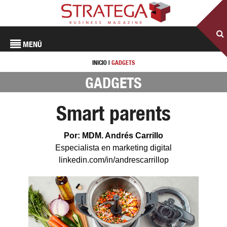
MENÚ
INICIO
|
GADGETS
GADGETS
Smart parents
Por: MDM. Andrés Carrillo
Especialista en marketing digital
linkedin.com/in/andrescarrillop