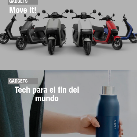
GADGETS
Move it!
GADGETS
Tech para el fin del
mundo