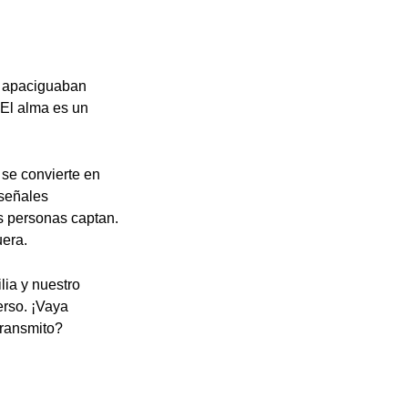
as apaciguaban
"El alma es un
 se convierte en
 señales
s personas captan.
uera.
lia y nuestro
erso. ¡Vaya
transmito?