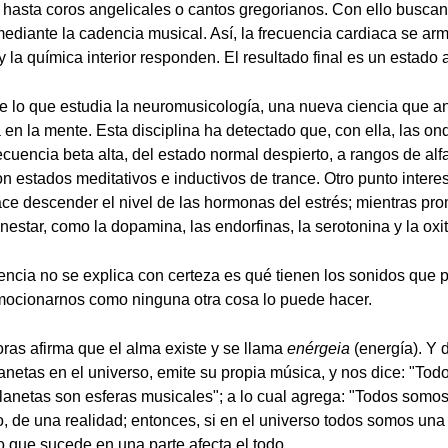
hasta coros angelicales o cantos gregorianos. Con ello buscan 
diante la cadencia musical. Así, la frecuencia cardiaca se arm
y la química interior responden. El resultado final es un estado
 lo que estudia la neuromusicología, una nueva ciencia que a
 en la mente. Esta disciplina ha detectado que, con ella, las on
cuencia beta alta, del estado normal despierto, a rangos de alfa
n estados meditativos e inductivos de trance. Otro punto intere
e descender el nivel de las hormonas del estrés; mientras pr
nestar, como la dopamina, las endorfinas, la serotonina y la oxi
iencia no se explica con certeza es qué tienen los sonidos que 
mocionarnos como ninguna otra cosa lo puede hacer.
oras afirma que el alma existe y se llama
enérgeia
(energía). Y 
lanetas en el universo, emite su propia música, y nos dice: "To
 planetas son esferas musicales"; a lo cual agrega: "Todos som
o, de una realidad; entonces, si en el universo todos somos un
 que sucede en una parte afecta el todo.