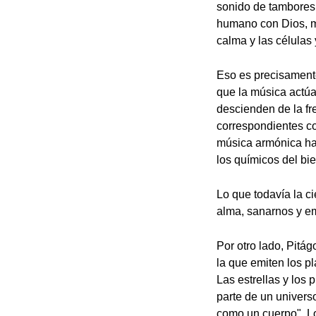
sonido de tambores 
humano con Dios, me
calma y las células 
Eso es precisamente
que la música actúa
descienden de la fre
correspondientes co
música armónica hac
los químicos del bie
Lo que todavía la c
alma, sanarnos y e
Por otro lado, Pitág
la que emiten los p
Las estrellas y los
parte de un univers
como un cuerpo". Lo