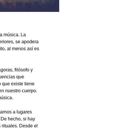
la música. La
eriores, se apodera
ito, al menos así es
oras, filósofo y
cuencias que
 que existe tiene
 en nuestro cuerpo.
música.
arnos a lugares
 De hecho, si hay
 rituales. Desde el