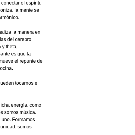
conectar el espíritu
oniza, la mente se
 armónico.
naliza la manera en
das del cerebro
 y theta,
sante es que la
omueve el repunte de
tocina.
pueden tocarnos el
dicha energía, como
dos somos música.
os uno. Formamos
a unidad, somos