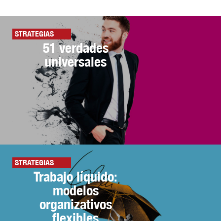
STRATEGIAS
51 verdades
universales
STRATEGIAS
Trabajo líquido:
modelos
organizativos
flexibles