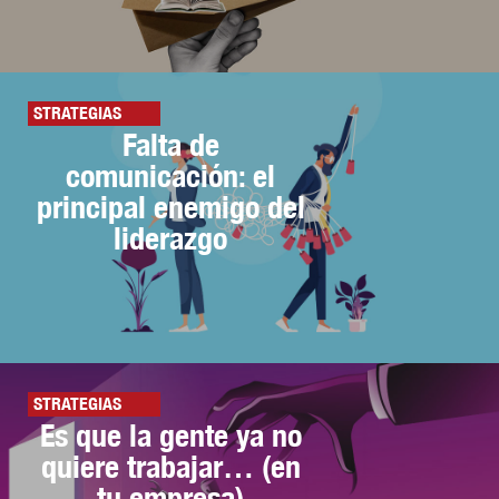
STRATEGIAS
Falta de
comunicación: el
principal enemigo del
liderazgo
STRATEGIAS
Es que la gente ya no
quiere trabajar… (en
tu empresa)