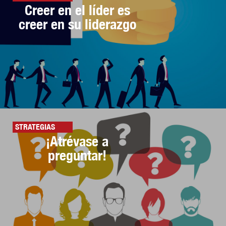
Creer en el líder es
creer en su liderazgo
STRATEGIAS
¡Atrévase a
preguntar!