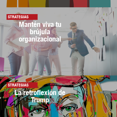
STRATEGIAS
Mantén viva tu
brújula
organizacional
STRATEGIAS
La retroflexión de
Trump