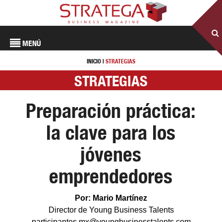
MENÚ
INICIO
|
STRATEGIAS
STRATEGIAS
Preparación práctica:
la clave para los
jóvenes
emprendedores
Por: Mario Martínez
Director de Young Business Talents
participantes.mx@youngbusinesstalents.com