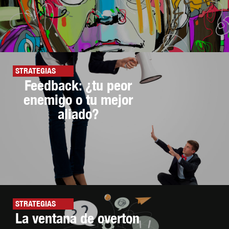
STRATEGIAS
Feedback: ¿tu peor
enemigo o tu mejor
aliado?
STRATEGIAS
La ventana de overton