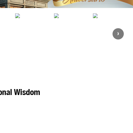
›
ional Wisdom