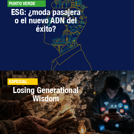
PUNTO VERDE
ESG: ¿moda pasajera
o el nuevo ADN del
éxito?
ESPECIAL
Losing Generational
Wisdom