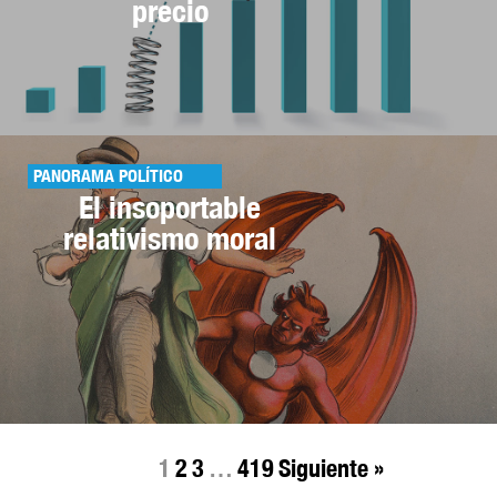
precio
PANORAMA POLÍTICO
El insoportable
relativismo moral
1
2
3
…
419
Siguiente »