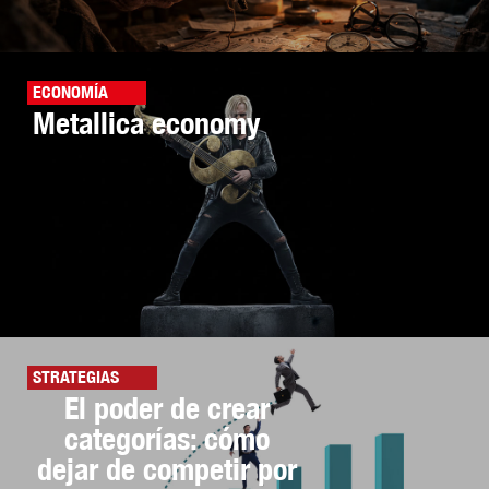
ECONOMÍA
Metallica economy
STRATEGIAS
El poder de crear
categorías: cómo
dejar de competir por